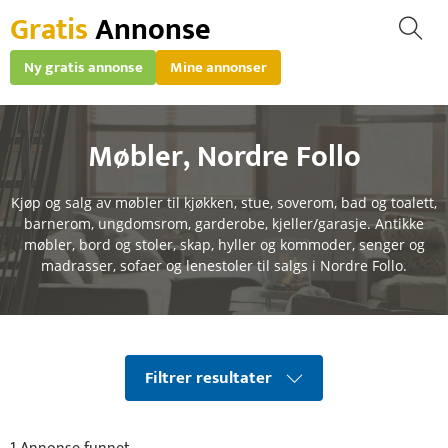
Gratis
Annonse
Ny gratis annonse
Mine annonser
Møbler
,
Nordre Follo
Kjøp og salg av møbler til kjøkken, stue, soverom, bad og toalett,
barnerom, ungdomsrom, garderobe, kjeller/garasje. Antikke
møbler, bord og stoler, skap, hyller og kommoder, senger og
madrasser, sofaer og lenestoler til salgs i Nordre Follo.
Filtrer resultater