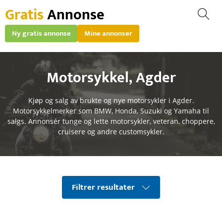
Gratis
Annonse
Ny gratis annonse
Mine annonser
Motorsykkel
,
Agder
Kjøp og salg av brukte og nye motorsykler i Agder.
Motorsykkelmerker som BMW, Honda, Suzuki og Yamaha til
salgs. Annonsér tunge og lette motorsykler, veteran, choppere,
cruisere og andre customsykler.
Filtrer resultater