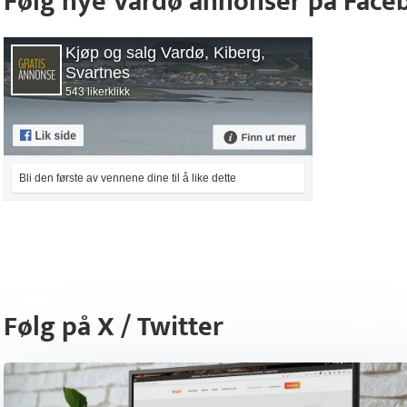
Følg nye Vardø annonser på Face
Kjøp og salg Vardø, Kiberg,
Svartnes
543 likerklikk
Bli den første av vennene dine til å like dette
Følg på X / Twitter