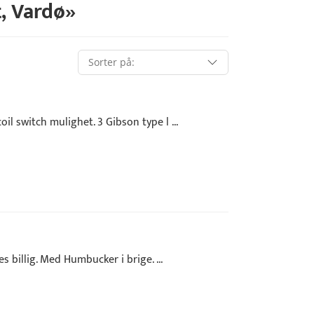
t
,
Vardø
»
oil switch mulighet. 3 Gibson type l ...
es billig. Med Humbucker i brige. ...