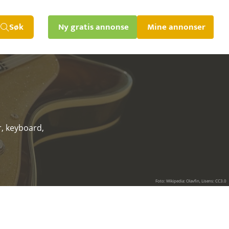
Søk
Ny gratis annonse
Mine annonser
r, keyboard,
Foto: Wikipedia: Olavfin, Lisens: CC3.0