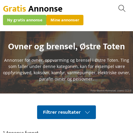
Gratis
Annonse
Ny gratis annonse
Mine annonser
Ovner og brensel
,
Østre Toten
Annonser for ovner, oppvarming og brensel i Østre Toten. Ting
som faller under denne kategorien, kan for eksempel være
oppfyringsved, koksovn, komfyr, varmepumper, elektriske ovner,
parafin ovner og peisovner.
Foto: Øyvind Holmstad, Lisens: CC3.0
Filtrer resultater