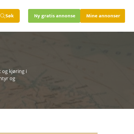
Søk
Ny gratis annonse
Mine annonser
 og kjøring i
ntyr og