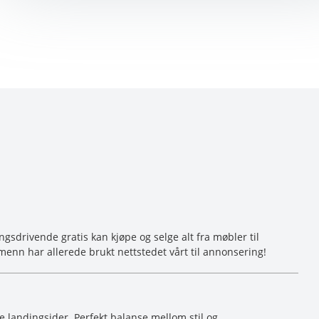
sdrivende gratis kan kjøpe og selge alt fra møbler til
menn har allerede brukt nettstedet vårt til annonsering!
e landingsider. Perfekt balanse mellom stil og