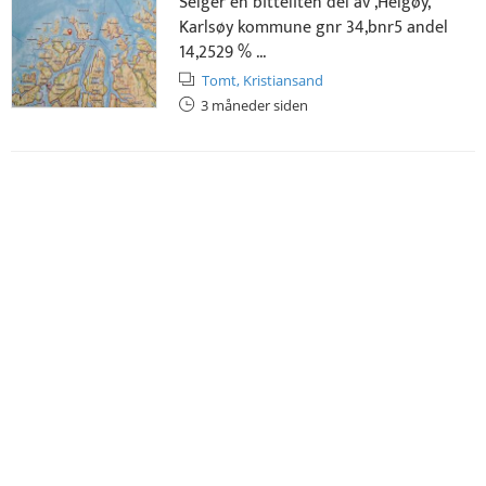
Selger en bitteliten del av ,Helgøy,
Karlsøy kommune gnr 34,bnr5 andel
14,2529 % ...
Tomt,
Kristiansand
3 måneder siden