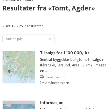
2 Annonser funnet
Resultater fra «
Tomt
,
Agder
»
Viser 1 - 2 av 2 resultater
Til salgs for
1 100 000,- kr
Sentral byggeklar boligtomt til salgs i
Kårsbakk, Farsund: Areal 657m2 - meget
en ...
Tomt,
Farsund
2 måneder siden
Informasjon