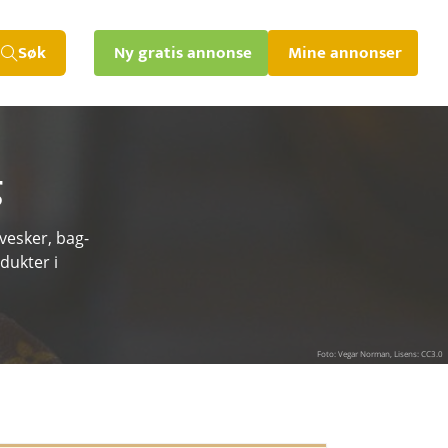
Søk
Ny gratis annonse
Mine annonser
g
vesker, bag-
dukter i
Foto: Vegar Norman, Lisens: CC3.0