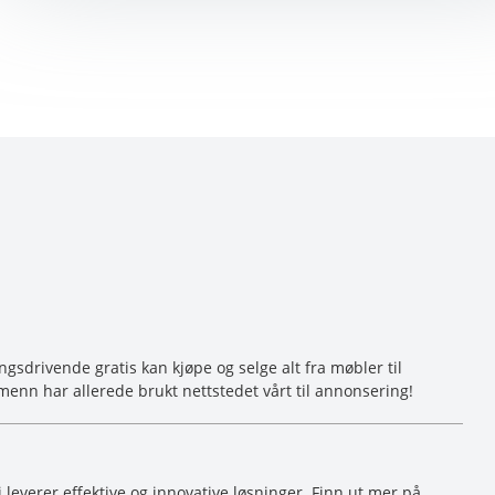
sdrivende gratis kan kjøpe og selge alt fra møbler til
menn har allerede brukt nettstedet vårt til annonsering!
Vi leverer effektive og innovative løsninger. Finn ut mer på