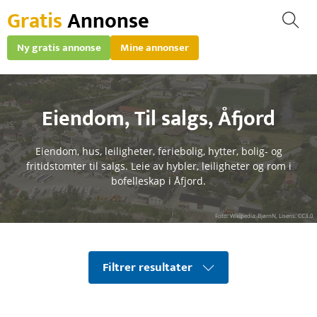
Gratis
Annonse
Ny gratis annonse
Mine annonser
Eiendom
,
Til salgs
,
Åfjord
Eiendom, hus, leiligheter, feriebolig, hytter, bolig- og
fritidstomter til salgs. Leie av hybler, leiligheter og rom i
bofelleskap i Åfjord.
Foto: Wikipedia: BjørnN, Lisens: CC3.0
Filtrer resultater