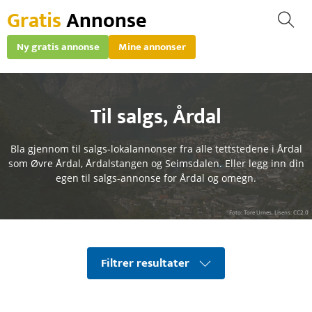
Gratis
Annonse
Ny gratis annonse
Mine annonser
Til salgs
,
Årdal
Bla gjennom til salgs-lokalannonser fra alle tettstedene i Årdal
som Øvre Årdal, Årdalstangen og Seimsdalen. Eller legg inn din
egen til salgs-annonse for Årdal og omegn.
Foto: Tore Urnes, Lisens: CC2.0
Filtrer resultater