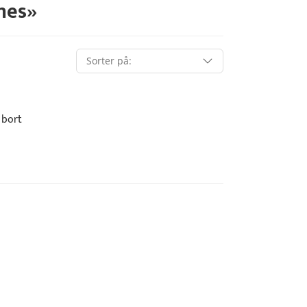
nes
»
 bort