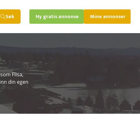
Søk
Ny gratis annonse
Mine annonser
 som Flisa,
inn din egen