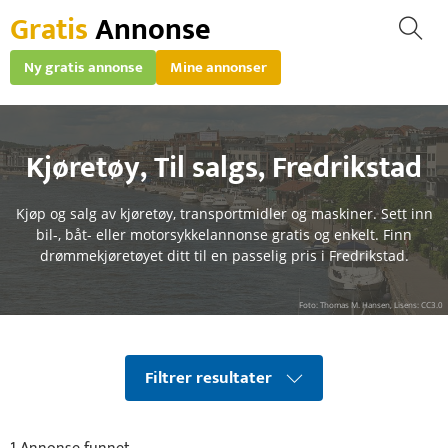
Gratis
Annonse
Ny gratis annonse
Mine annonser
Kjøretøy
,
Til salgs
,
Fredrikstad
Kjøp og salg av kjøretøy, transportmidler og maskiner. Sett inn
bil-, båt- eller motorsykkelannonse gratis og enkelt. Finn
drømmekjøretøyet ditt til en passelig pris i Fredrikstad.
Foto: Thomas M. Hansen, Lisens: CC3.0
Filtrer resultater