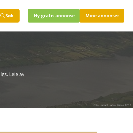
Søk
Ny gratis annonse
Mine annonser
lgs. Leie av
Foto: Halvard Hatlen, Lisens: CC3.0