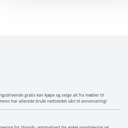
sdrivende gratis kan kjøpe og selge alt fra møbler til
menn har allerede brukt nettstedet vårt til annonsering!
ering for Shopify, optimalisert for enkel oppdatering og