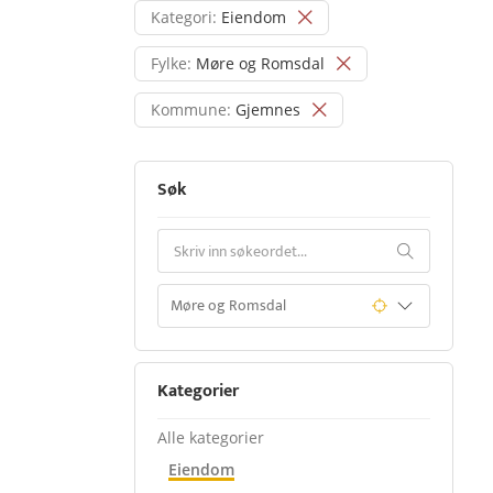
Kategori:
Eiendom
Fylke:
Møre og Romsdal
Kommune:
Gjemnes
Søk
Kategorier
Alle kategorier
Eiendom