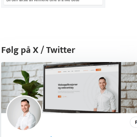
Bli den første av vennene dine til å like dette
Følg på X / Twitter