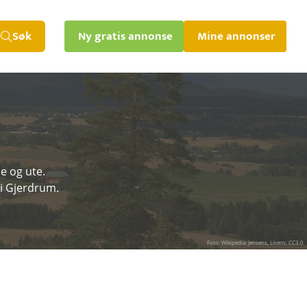
Søk
Ny gratis annonse
Mine annonser
e og ute.
 i Gjerdrum.
Foto: Wikipedia: Jensens, Lisens: CC3.0