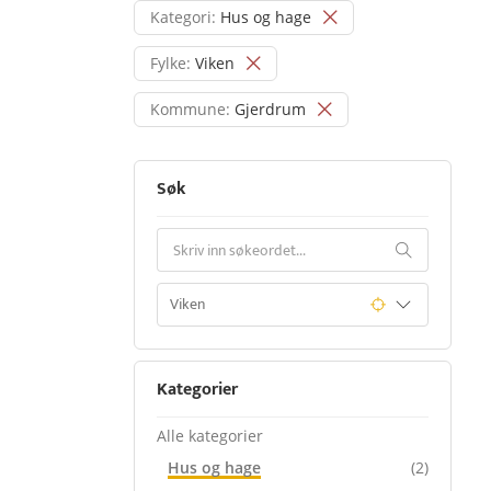
Kategori:
Hus og hage
Fylke:
Viken
Kommune:
Gjerdrum
Søk
Kategorier
Alle kategorier
Hus og hage
(2)