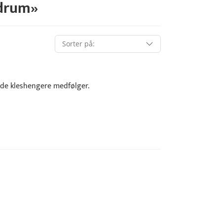
drum
»
rende kleshengere medfølger.