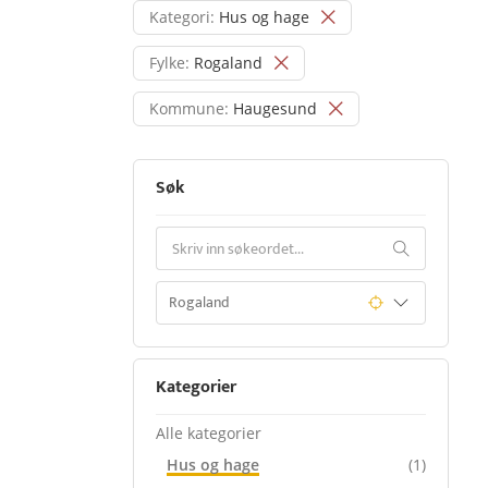
Kategori:
Hus og hage
Fylke:
Rogaland
Kommune:
Haugesund
Søk
Kategorier
Alle kategorier
Hus og hage
(1)