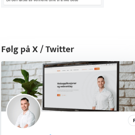
Bli den første av vennene dine til å like dette
Følg på X / Twitter