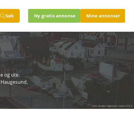
Søk
Ny gratis annonse
Mine annonser
e og ute.
 i Haugesund.
Foto: Anders Fagerjord, Lisens: CC2.0