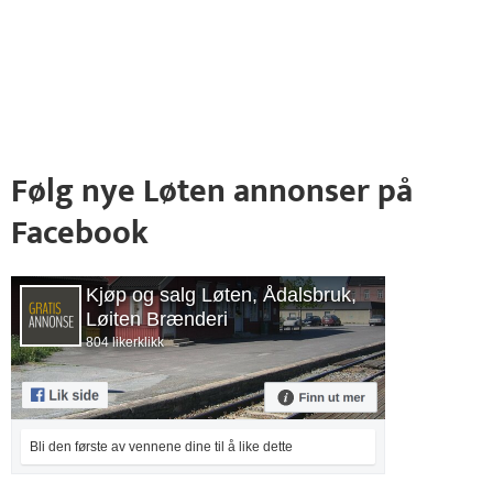
Følg nye Løten annonser på
Facebook
Kjøp og salg Løten, Ådalsbruk,
Løiten Brænderi
804 likerklikk
Bli den første av vennene dine til å like dette