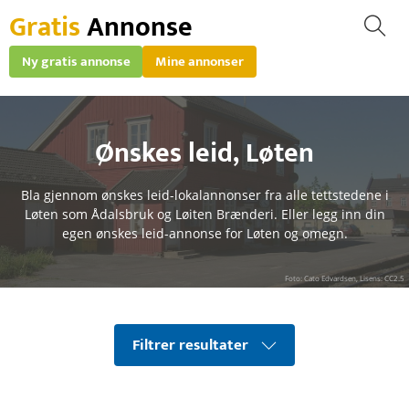
Gratis
Annonse
Ny gratis annonse
Mine annonser
Ønskes leid
,
Løten
Bla gjennom ønskes leid-lokalannonser fra alle tettstedene i
Løten som Ådalsbruk og Løiten Brænderi. Eller legg inn din
egen ønskes leid-annonse for Løten og omegn.
Foto: Cato Edvardsen, Lisens: CC2.5
Filtrer resultater