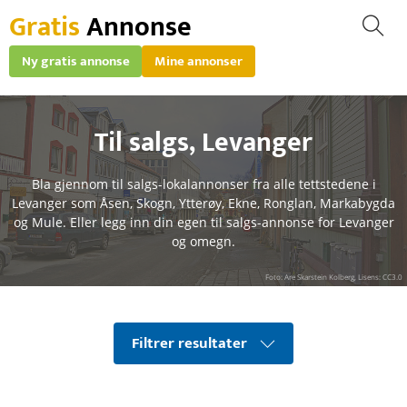
Gratis
Annonse
Ny gratis annonse
Mine annonser
Til salgs
,
Levanger
Bla gjennom til salgs-lokalannonser fra alle tettstedene i
Levanger som Åsen, Skogn, Ytterøy, Ekne, Ronglan, Markabygda
og Mule. Eller legg inn din egen til salgs-annonse for Levanger
og omegn.
Foto: Are Skarstein Kolberg, Lisens: CC3.0
Filtrer resultater