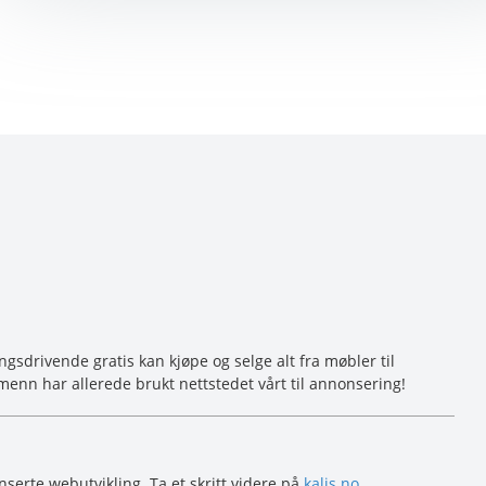
sdrivende gratis kan kjøpe og selge alt fra møbler til
menn har allerede brukt nettstedet vårt til annonsering!
serte webutvikling. Ta et skritt videre på
kalis.no
.