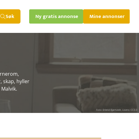
Søk
Ny gratis annonse
Mine annonser
barnerom,
 skap, hyller
 Malvik.
Foto: Erlend Bjørtvedt, Lisens: CC3.0