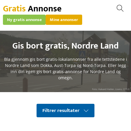
Gratis
Annonse
Ny gratis annonse
Mine annonser
Gis bort gratis
,
Nordre Land
Bla gjennom gis bort gratis-lokalannonser fra alle tettstedene i
Nordre Land som Dokka, Aust-Torpa og Nord-Torpa. Eller legg
inn din egen gis bort gratis-annonse for Nordre Land og
omegn.
Foto: Halvard Hatlen, Lisens: CC3.0
Filtrer resultater