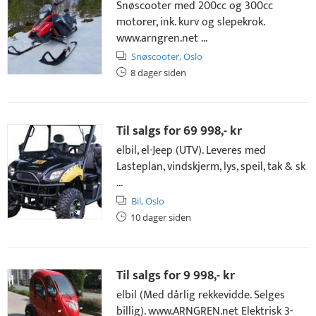
Snøscooter med 200cc og 300cc
motorer, ink. kurv og slepekrok.
www.arngren.net ...
Snøscooter,
Oslo
8 dager siden
Til salgs for
69 998,- kr
elbil, el-Jeep (UTV). Leveres med
Lasteplan, vindskjerm, lys, speil, tak & sk
...
Bil,
Oslo
10 dager siden
Til salgs for
9 998,- kr
elbil (Med dårlig rekkevidde. Selges
billig). www.ARNGREN.net Elektrisk 3-