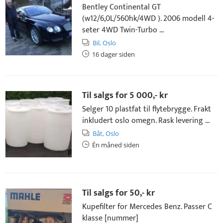
Bentley Continental GT
(w12/6,0L/560hk/4WD ). 2006 modell 4-
seter 4WD Twin-Turbo ...
Bil,
Oslo
16 dager siden
Til salgs for
5 000,- kr
Selger 10 plastfat til flytebrygge. Frakt
inkludert oslo omegn. Rask levering ...
Båt,
Oslo
Én måned siden
Til salgs for
50,- kr
Kupefilter for Mercedes Benz. Passer C
klasse [nummer]