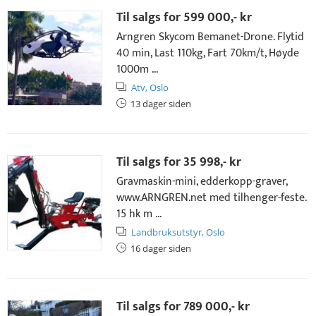
Til salgs for
599 000,- kr
Arngren Skycom Bemanet-Drone. Flytid
40 min, Last 110kg, Fart 70km/t, Høyde
1000m ...
Atv,
Oslo
13 dager siden
Til salgs for
35 998,- kr
Gravmaskin-mini, edderkopp-graver,
www.ARNGREN.net med tilhenger-feste.
15 hk m ...
Landbruksutstyr,
Oslo
16 dager siden
Til salgs for
789 000,- kr