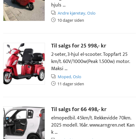
hjuls ...
Andre kjøretøy,
Oslo
10 dager siden
Til salgs for
25 998,- kr
2-seter, 3-hjul el-scooter. Toppfart 25
km/t. 60V/1000w(Peak 1.500w) motor.
Maksi ...
Moped,
Oslo
11 dager siden
Til salgs for
66 498,- kr
elmopedbil. 45km/t. Rekkevidde 70km.
2025 modell. 16år. www.arngren.net Kan
k ...