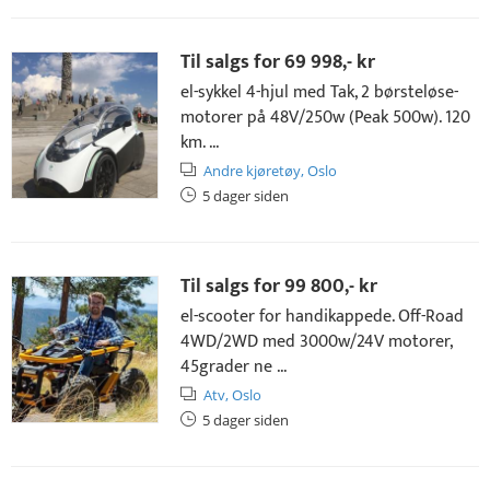
Til salgs for
69 998,- kr
el-sykkel 4-hjul med Tak, 2 børsteløse-
motorer på 48V/250w (Peak 500w). 120
km. ...
Andre kjøretøy,
Oslo
5 dager siden
Til salgs for
99 800,- kr
el-scooter for handikappede. Off-Road
4WD/2WD med 3000w/24V motorer,
45grader ne ...
Atv,
Oslo
5 dager siden