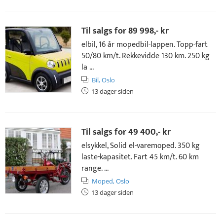
Til salgs for
89 998,- kr
elbil, 16 år mopedbil-lappen. Topp-fart
50/80 km/t. Rekkevidde 130 km. 250 kg
la ...
Bil,
Oslo
13 dager siden
Til salgs for
49 400,- kr
elsykkel, Solid el-varemoped. 350 kg
laste-kapasitet. Fart 45 km/t. 60 km
range. ...
Moped,
Oslo
13 dager siden