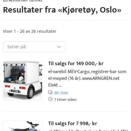
26 Annonser funnet
Resultater fra «
Kjøretøy
,
Oslo
»
Viser 1 - 26 av 26 resultater
Til salgs for
149 000,- kr
el-varebil MEV-Cargo, registrer-bar som
el-moped (16 år). www.ARNGREN.net
Elekt ...
Bil,
Oslo
7 timer siden
Til salgs for
7 998,- kr