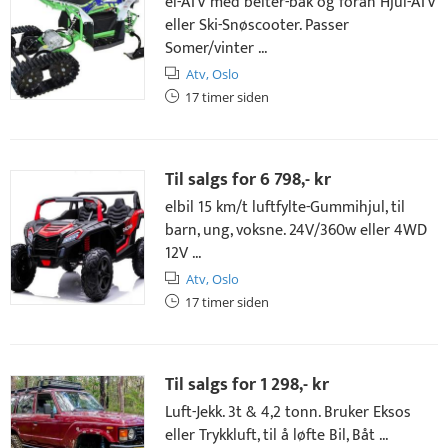
el-ATV med belter-bak og foran Hjul-ATV
eller Ski-Snøscooter. Passer
Somer/vinter ...
Atv,
Oslo
17 timer siden
Til salgs for
6 798,- kr
elbil 15 km/t luftfylte-Gummihjul, til
barn, ung, voksne. 24V/360w eller 4WD
12V ...
Atv,
Oslo
17 timer siden
Til salgs for
1 298,- kr
Luft-Jekk. 3t & 4,2 tonn. Bruker Eksos
eller Trykkluft, til å løfte Bil, Båt ...