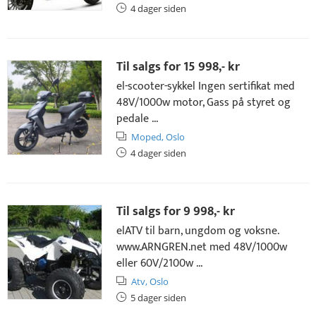
4 dager siden
Til salgs for
15 998,- kr
el-scooter-sykkel Ingen sertifikat med
48V/1000w motor, Gass på styret og
pedale ...
Moped,
Oslo
4 dager siden
Til salgs for
9 998,- kr
elATV til barn, ungdom og voksne.
www.ARNGREN.net med 48V/1000w
eller 60V/2100w ...
Atv,
Oslo
5 dager siden