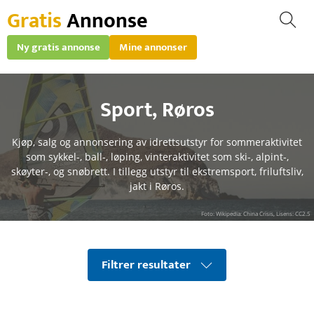
Gratis
Annonse
Ny gratis annonse
Mine annonser
Sport
,
Røros
Kjøp, salg og annonsering av idrettsutstyr for sommeraktivitet
som sykkel-, ball-, løping, vinteraktivitet som ski-, alpint-,
skøyter-, og snøbrett. I tillegg utstyr til ekstremsport, friluftsliv,
jakt i Røros.
Foto: Wikipedia: China Crisis, Lisens: CC2.5
Filtrer resultater