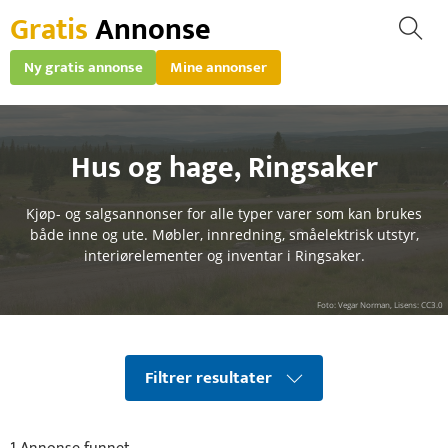
Gratis
Annonse
Ny gratis annonse
Mine annonser
Hus og hage
,
Ringsaker
Kjøp- og salgsannonser for alle typer varer som kan brukes
både inne og ute. Møbler, innredning, småelektrisk utstyr,
interiørelementer og inventar i Ringsaker.
Foto: Vegar Norman, Lisens: CC3.0
Filtrer resultater