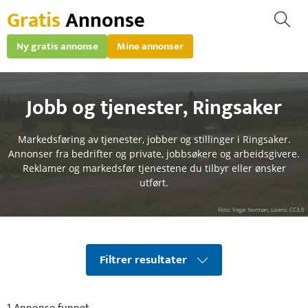
Gratis
Annonse
Ny gratis annonse
Mine annonser
Jobb og tjenester
,
Ringsaker
Markedsføring av tjenester, jobber og stillinger i Ringsaker.
Annonser fra bedrifter og private, jobbsøkere og arbeidsgivere.
Reklamer og markedsfør tjenestene du tilbyr eller ønsker
utført.
Foto: Vegar Norman, Lisens: CC3.0
Filtrer resultater