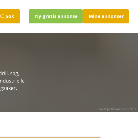
Søk
Ny gratis annonse
Mine annonser
ill, sag,
ndustrielle
ngsaker.
Foto: Vegar Norman, Lisens: CC3.0