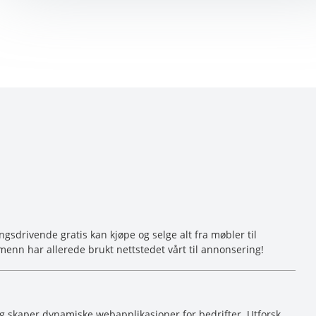
sdrivende gratis kan kjøpe og selge alt fra møbler til
menn har allerede brukt nettstedet vårt til annonsering!
og skaper dynamiske webapplikasjoner for bedrifter. Utforsk