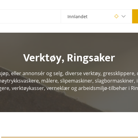
Verktøy
,
Ringsaker
kjøp, eller annonsér og selg, diverse verktøy, gressklippere, dr
 høytrykksvaskere, målere, slipemaskiner, slagbormaskiner, i
ere, verktøykasser, verneklær og arbeidsmiljø-tilbehør i Ri