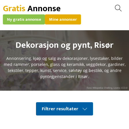
Gratis
Annonse
Ny gratis annonse
Mine annonser
Dekorasjon og pynt
,
Risør
Annonsering, kjøp og salg av dekorasjoner, lysestaker, bilder
med rammer, porselen, glass og keramikk, veggdekor, gardiner,
tekstiler, tepper, kunst, service, sølvtøy og bestikk, og andre
pyntegjenstander i Risør.
Foto: Wikipedia: Chelling, Lisens: CC3.0
Filtrer resultater