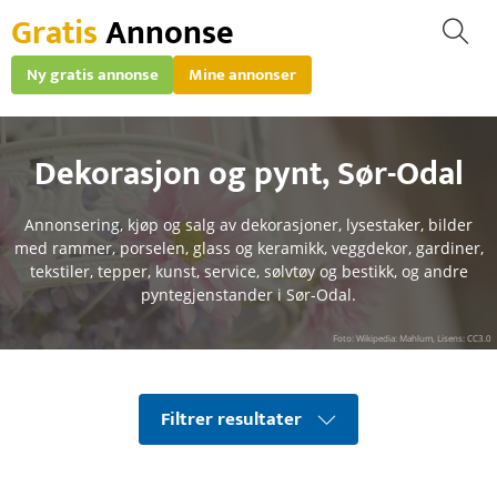
Gratis
Annonse
Ny gratis annonse
Mine annonser
Dekorasjon og pynt
,
Sør-Odal
Annonsering, kjøp og salg av dekorasjoner, lysestaker, bilder
med rammer, porselen, glass og keramikk, veggdekor, gardiner,
tekstiler, tepper, kunst, service, sølvtøy og bestikk, og andre
pyntegjenstander i Sør-Odal.
Foto: Wikipedia: Mahlum, Lisens: CC3.0
Filtrer resultater