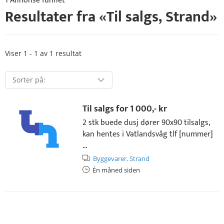
1 Annonse funnet
Resultater fra «
Til salgs
,
Strand
»
Viser 1 - 1 av 1 resultat
Til salgs for
1 000,- kr
2 stk buede dusj dører 90x90 tilsalgs,
kan hentes i Vatlandsvåg tlf [nummer]
...
Byggevarer,
Strand
Én måned siden