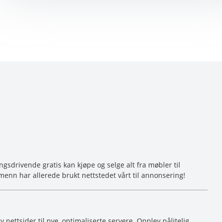
sdrivende gratis kan kjøpe og selge alt fra møbler til
menn har allerede brukt nettstedet vårt til annonsering!
av nettsider til nye, optimaliserte servere. Opplev pålitelig