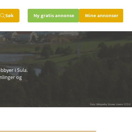
Søk
Ny gratis annonse
Mine annonser
bbyer i Sula.
amlinger og
Foto: Wikipedia, Sissew, Lisens: CC3.0