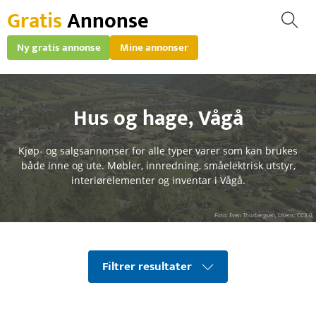
Gratis
Annonse
Ny gratis annonse
Mine annonser
Hus og hage
,
Vågå
Kjøp- og salgsannonser for alle typer varer som kan brukes
både inne og ute. Møbler, innredning, småelektrisk utstyr,
interiørelementer og inventar i Vågå.
Foto: Even Thorbergsen, Lisens: CC3.0
Filtrer resultater