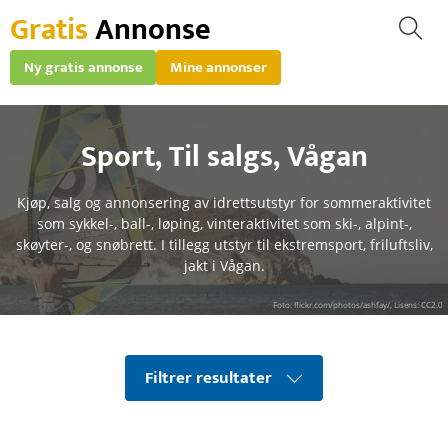
Gratis
Annonse
Ny gratis annonse
Mine annonser
Sport
,
Til salgs
,
Vågan
Kjøp, salg og annonsering av idrettsutstyr for sommeraktivitet
som sykkel-, ball-, løping, vinteraktivitet som ski-, alpint-,
skøyter-, og snøbrett. I tillegg utstyr til ekstremsport, friluftsliv,
jakt i Vågan.
Foto: flickr.com/photos/ashfay/, Lisens: CC2.0
Filtrer resultater