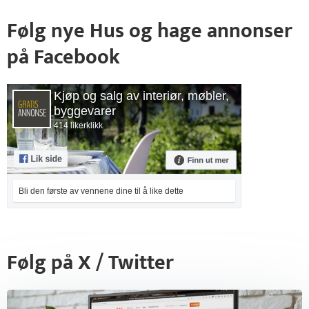
Følg nye Hus og hage annonser
på Facebook
Kjøp og salg av interiør, møbler,
byggevarer
414 likerklikk
Bli den første av vennene dine til å like dette
Følg på X / Twitter