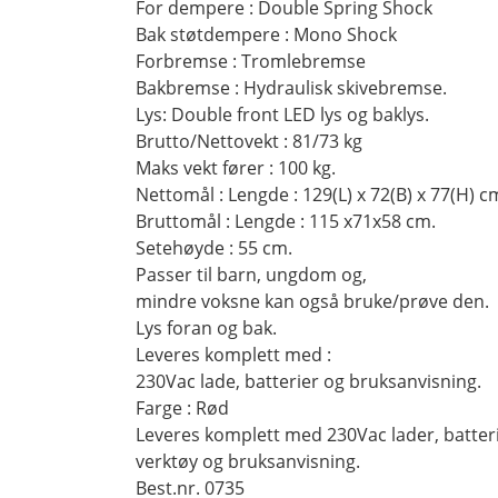
For dempere : Double Spring Shock
Bak støtdempere : Mono Shock
Forbremse : Tromlebremse
Bakbremse : Hydraulisk skivebremse.
Lys: Double front LED lys og baklys.
Brutto/Nettovekt : 81/73 kg
Maks vekt fører : 100 kg.
Nettomål : Lengde : 129(L) x 72(B) x 77(H) c
Bruttomål : Lengde : 115 x71x58 cm.
Setehøyde : 55 cm.
Passer til barn, ungdom og,
mindre voksne kan også bruke/prøve den.
Lys foran og bak.
Leveres komplett med :
230Vac lade, batterier og bruksanvisning.
Farge : Rød
Leveres komplett med 230Vac lader, batteri
verktøy og bruksanvisning.
Best.nr. 0735