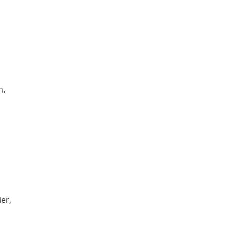
m.
er,