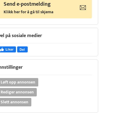
Send e-postmelding
Klikk her for å gå til skjema
el på sosiale medier
nnstillinger
Løft opp annonsen
Rediger annonsen
Slett annonsen