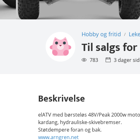
Hobby og fritid
Leke
/
Til salgs for
783
3 dager si
Beskrivelse
elATV med børsteløs 48V/Peak 2000w moto
kardang, hydrauliske-skivebremser.
Støtdempere foran og bak.
www.arngren.net