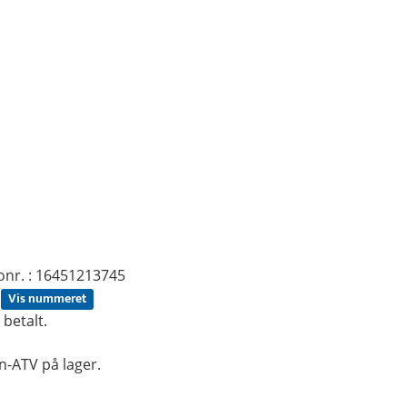
ntonr. : 16451213745
Vis nummeret
betalt.
in-ATV på lager.