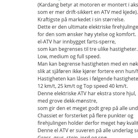
(Kardang betyr at motoren er montert i ak
som er mer drift-sikkert en ATV med kjede).
Kraftigste på markedet i sin størrelse.
Dette er den ultimate elektriske firehjuling
for den som ønsker høy ytelse og komfort.
el-ATV har innbygget farts-sperre,
som kan begrenses til tre ulike hastigheter.
Low, medium og full speed.
Man kan begrense hastigheten med en nøk
slik at sjåføren ikke kjører fortere enn hun/
Hastigheten kan låses i følgende hastighete
12 km/t, 25 km/t og Top speed 40 km/t.
Denne elektriske ATV har ekstra store hjul,
med grove dekk-mønstre,
som gir den et meget godt grep på alle und
Chassiet er forsterket på flere punkter og
firehjulingen holder derfor meget høy kvalit
Denne el ATV er suveren på alle underlag s
Gress, grus, stein, jord og snø.