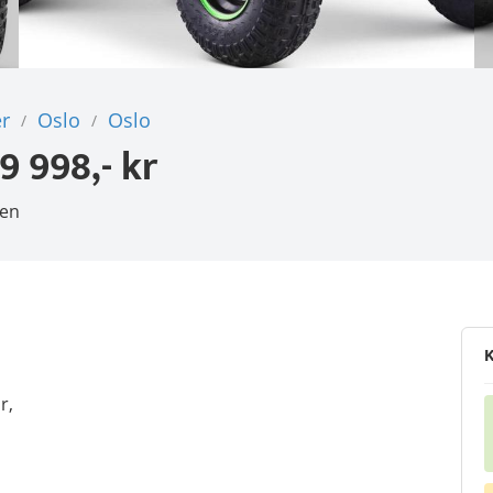
r
Oslo
Oslo
/
/
9 998,- kr
den
K
r,