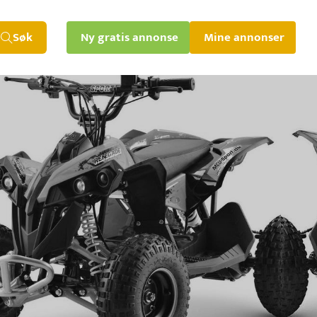
Søk
Ny gratis annonse
Mine annonser