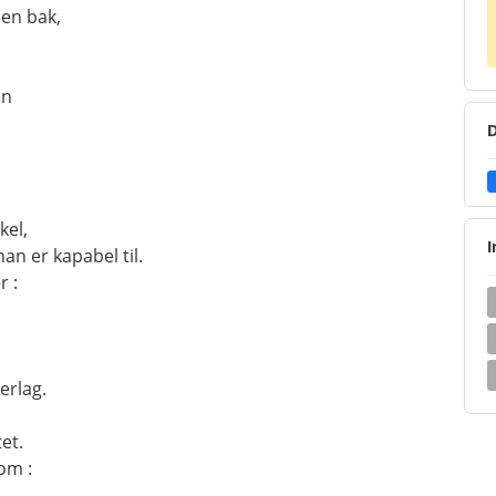
sen bak,
en
D
kel,
I
han er kapabel til.
r :
erlag.
et.
om :