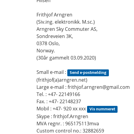
Hilsen
Frithjof Arngren
(Siv.ing. elektronikk. M.sc.)
Arngren Sky Commuter AS,
Sondreveien 3K,
0378 Oslo,
Norway.
(30år gammelt 03.09.2020)
Small e-mail :
Send e-postmelding
(frithjof(a)arngren.net)
Large e-mail :
frithjof.arngren@gmail.com
Tel. : +47- 22149166
Fax. : +47- 22148237
Mobil : +47-
920 xx xxx
Vis nummeret
Skype : frithjof.Arngren
MVA regnr. : 965175113mva
Custom control no.: 32882659