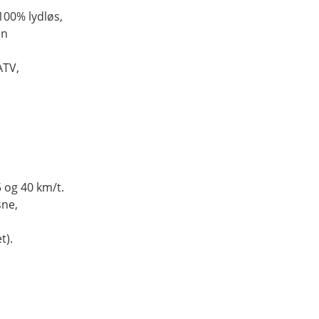
100% lydløs,
en
ATV,
 og 40 km/t.
sne,
t).