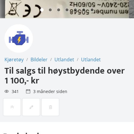
Kjøretøy
Bildeler
Utlandet
Utlandet
/
/
/
Til salgs til høystbydende over
1 100,- kr
341
3 måneder siden