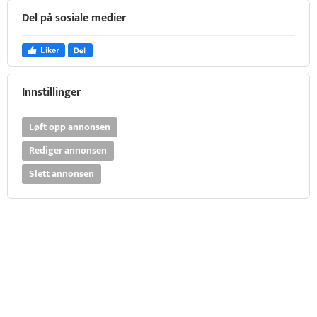
Del på sosiale medier
Innstillinger
Løft opp annonsen
Rediger annonsen
Slett annonsen