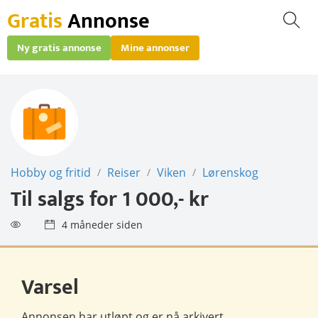
Gratis
Annonse
Ny gratis annonse
Mine annonser
Hobby og fritid
Reiser
Viken
Lørenskog
/
/
/
Til salgs for
1 000,- kr
4 måneder siden
Varsel
Annonsen har utløpt og er nå
arkivert
.