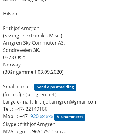
Hilsen
Frithjof Arngren
(Siv.ing. elektronikk. M.sc.)
Arngren Sky Commuter AS,
Sondreveien 3K,
0378 Oslo,
Norway.
(30år gammelt 03.09.2020)
Small e-mail :
Send e-postmelding
(frithjof(et)arngren.net)
Large e-mail :
frithjof.arngren@gmail.com
Tel. : +47- 22149166
Mobil : +47-
920 xx xxx
Vis nummeret
Skype : frithjof.Arngren
MVA regnr. : 965175113mva