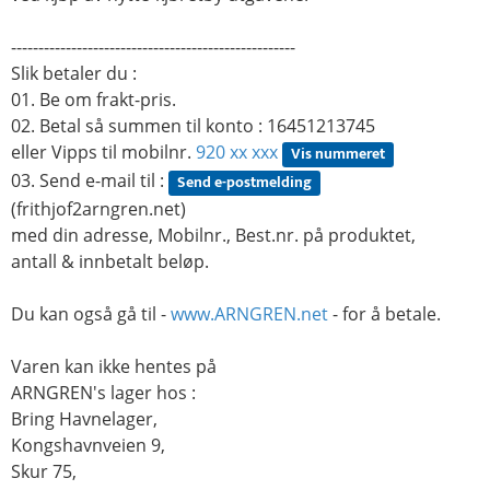
----------------------------------------------------
Slik betaler du :
01. Be om frakt-pris.
02. Betal så summen til konto : 16451213745
eller Vipps til mobilnr.
920 xx xxx
Vis nummeret
03. Send e-mail til :
Send e-postmelding
(frithjof2arngren.net)
med din adresse, Mobilnr., Best.nr. på produktet,
antall & innbetalt beløp.
Du kan også gå til -
www.ARNGREN.net
- for å betale.
Varen kan ikke hentes på
ARNGREN's lager hos :
Bring Havnelager,
Kongshavnveien 9,
Skur 75,