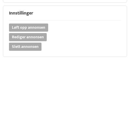
Innstillinger
Løft opp annonsen
Rediger annonsen
Slett annonsen