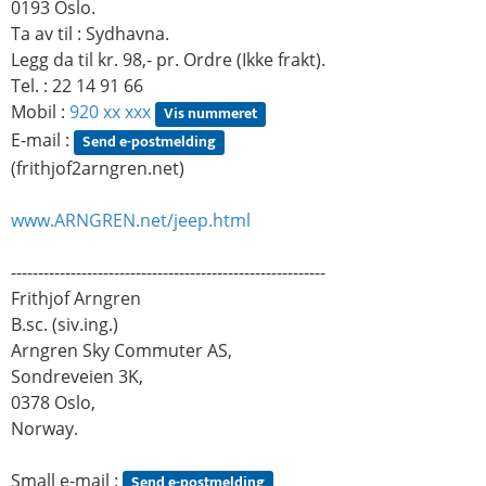
0193 Oslo.
Ta av til : Sydhavna.
Legg da til kr. 98,- pr. Ordre (Ikke frakt).
Tel. : 22 14 91 66
Mobil :
920 xx xxx
Vis nummeret
E-mail :
Send e-postmelding
(frithjof2arngren.net)
www.ARNGREN.net/jeep.html
----------------------------------------------------------
Frithjof Arngren
B.sc. (siv.ing.)
Arngren Sky Commuter AS,
Sondreveien 3K,
0378 Oslo,
Norway.
Small e-mail :
Send e-postmelding