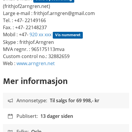
(frithjof2arngren.net)
Large e-mail :
frithjof.arngren@gmail.com
Tel. : +47- 22149166
Fax. : +47- 22148237
Mobil : +47-
920 xx xxx
Vis nummeret
Skype : frithjof.Arngren
MVA regnr. : 965175113mva
Custom control no.: 32882659
Web :
www.arngren.net
Mer informasjon
Annonsetype:
Til salgs for
69 998,- kr
Publisert:
13 dager siden
Fylke:
Oslo