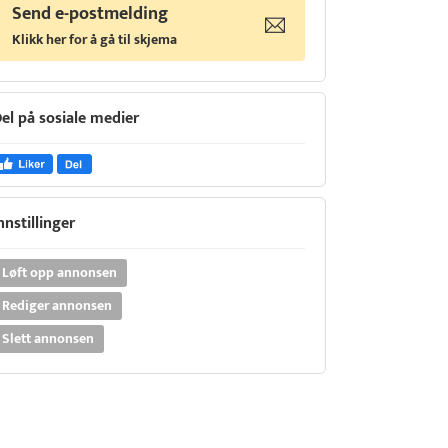
Send e-postmelding
Klikk her for å gå til skjema
el på sosiale medier
nnstillinger
Løft opp annonsen
Rediger annonsen
Slett annonsen