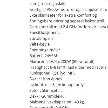
som gress og asfalt.
Kraftig 24V800w motorer og firehjulsdrift
Ekte skinnseter for ekstra komfort og
åpningsbare dører og separat lyskontroll.
Fjernkontroll med 2.4 GHz for foreldre-styri
Spesifikasjoner :
Støtdempere.
Velte-bøyle.
Spennings-måler.
Batteri : 24V5Ah
Motorer: 24V/4 x 200W (800w totalt).
Hastighet : 6–8 km/t (Justerbar med revers)
Funksjoner : Lys, lyd, MP3.
Dører : Kan åpnes.
Lyskontroll : Egen knapp for lys.
Seter : Skinnseter.
Dekk : Gummidekk.
Maksimal vektkapasitet : 40 kg.
Fjernkontroll : 2.4 GHz