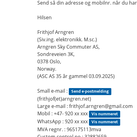
Send så din adresse og mobilnr. når du har 
Hilsen
Frithjof Arngren
(Siv.ing. elektronikk. M.sc.)
Arngren Sky Commuter AS,
Sondreveien 3K,
0378 Oslo,
Norway.
(ASC AS 35 år gammel 03.09.2025)
Small e-mail :
Send e-postmelding
(frithjof(et)arngren.net)
Large e-mail :
frithjof.arngren@gmail.com
Mobil : +47-
920 xx xxx
Vis nummeret
WhatsApp :
920 xx xxx
Vis nummeret
MVA regnr. : 965175113mva
Custom control no.: 32882659