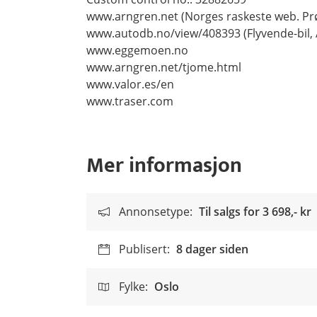
www.arngren.net (Norges raskeste web. Prø
www.autodb.no/view/408393 (Flyvende-bil,
www.eggemoen.no
www.arngren.net/tjome.html
www.valor.es/en
www.traser.com
Mer informasjon
Annonsetype:
Til salgs for
3 698,- kr
Publisert:
8 dager siden
Fylke:
Oslo