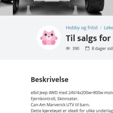
Hobby og fritid
Leke
/
Til salgs for
390
8 dager si
Beskrivelse
elbil Jeep 4WD med 24V/4x200w=800w moto
Fjernkontroll, Skinnseter.
Can-Am Marverick UTV til barn.
Dette kjøretøyet er ideelt for ulike underlag