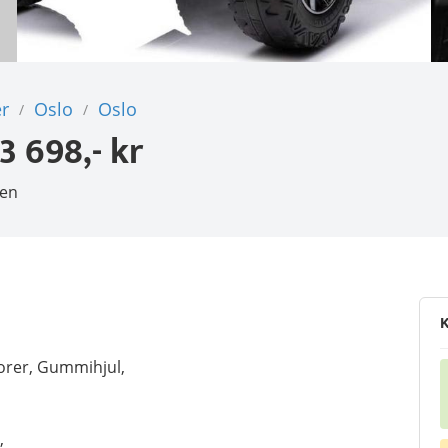
r
Oslo
Oslo
/
/
3 698,- kr
den
K
rer, Gummihjul,
,