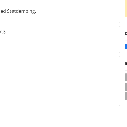
 med Støtdemping.
ng.
D
I
.