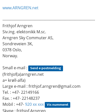
www.ARNGREN.net
--------------------------------------------------------------------------
Frithjof Arngren
Siv.ing. elektonikk M.sc.
Arngren Sky Commuter AS,
Sondreveien 3K,
0378 Oslo,
Norway.
Small e-mail :
Send e-postmelding
(frithjof(a)arngren.net
a= krøll-alfa)
Large e-mail :
frithjof.arngren@gmail.com
Tel. : +47- 22149166
Fax. : +47- 22148237
Mobil : +47-
920 xx xxx
Vis nummeret
Skype : frithjof.Arngren