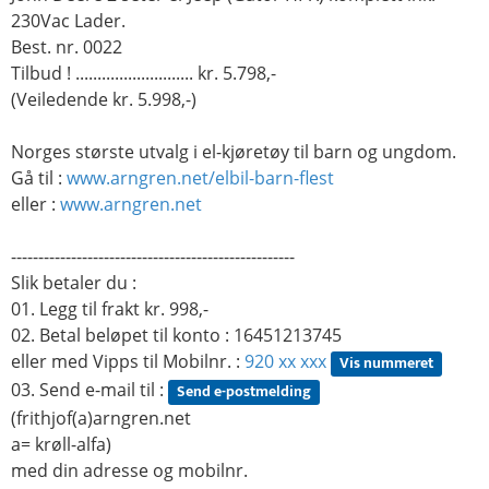
230Vac Lader.
Best. nr. 0022
Tilbud ! ........................... kr. 5.798,-
(Veiledende kr. 5.998,-)
Norges største utvalg i el-kjøretøy til barn og ungdom.
Gå til :
www.arngren.net/elbil-barn-flest
eller :
www.arngren.net
----------------------------------------------------
Slik betaler du :
01. Legg til frakt kr. 998,-
02. Betal beløpet til konto : 16451213745
eller med Vipps til Mobilnr. :
920 xx xxx
Vis nummeret
03. Send e-mail til :
Send e-postmelding
(frithjof(a)arngren.net
a= krøll-alfa)
med din adresse og mobilnr.