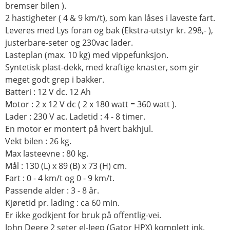
bremser bilen ).
2 hastigheter ( 4 & 9 km/t), som kan låses i laveste fart.
Leveres med Lys foran og bak (Ekstra-utstyr kr. 298,- ),
justerbare-seter og 230vac lader.
Lasteplan (max. 10 kg) med vippefunksjon.
Syntetisk plast-dekk, med kraftige knaster, som gir
meget godt grep i bakker.
Batteri : 12 V dc. 12 Ah
Motor : 2 x 12 V dc ( 2 x 180 watt = 360 watt ).
Lader : 230 V ac. Ladetid : 4 - 8 timer.
En motor er montert på hvert bakhjul.
Vekt bilen : 26 kg.
Max lasteevne : 80 kg.
Mål : 130 (L) x 89 (B) x 73 (H) cm.
Fart : 0 - 4 km/t og 0 - 9 km/t.
Passende alder : 3 - 8 år.
Kjøretid pr. lading : ca 60 min.
Er ikke godkjent for bruk på offentlig-vei.
John Deere 2 seter el-Jeep (Gator HPX) komplett ink.