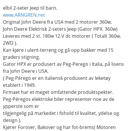
elbil 2-seter Jeep til barn.
www.ARNGREN.net
Original John Deere fra USA med 2 motorer 360w.
John Deere Elektrisk 2-seters Jeep (Gator HPX. 360w)
Leveres med 2 st. 180w 12 V dc motorer ( Totalt 360w.
2WD ).
Kan kjøre i ulent-terreng og gå opp bakker med 15
graders stigning.
Gator HPX er produsert av Peg-Perego i Italia, på lisens
fra John Deere i USA.
( Peg-Pérego er en italiensk produsent av leketøy
etablert i 1949.
Firmaet har et meget omfattende produktspekter.
Peg-Péregos elektriske biler representer noe av de
ypperste som er
tilgjengelig på markedet i fohold til kvalitet, ydelse og
design ).
Kjører Forover, Bakover og har fot-brems( Motoren