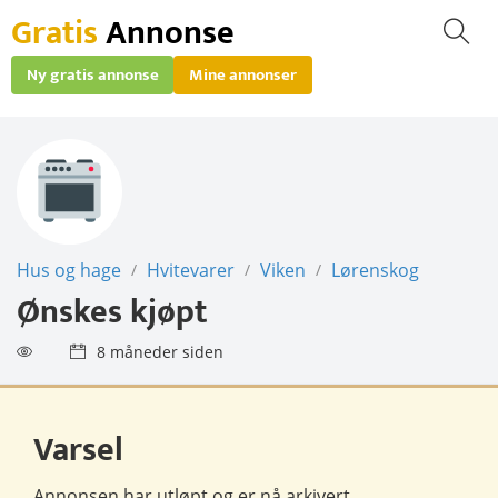
Gratis
Annonse
Ny gratis annonse
Mine annonser
Hus og hage
Hvitevarer
Viken
Lørenskog
/
/
/
Ønskes kjøpt
8 måneder siden
Varsel
Annonsen har utløpt og er nå
arkivert
.