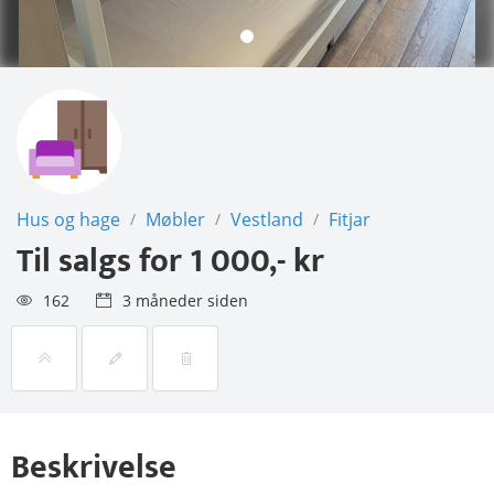
Hus og hage
Møbler
Vestland
Fitjar
/
/
/
Til salgs for
1 000,- kr
162
3 måneder siden
Beskrivelse