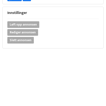
Innstillinger
Løft opp annonsen
Rediger annonsen
Slett annonsen