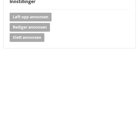
Innstillinger
Løft opp annonsen
Rediger annonsen
Slett annonsen