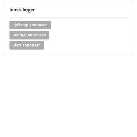
Innstillinger
Løft opp annonsen
Rediger annonsen
Slett annonsen