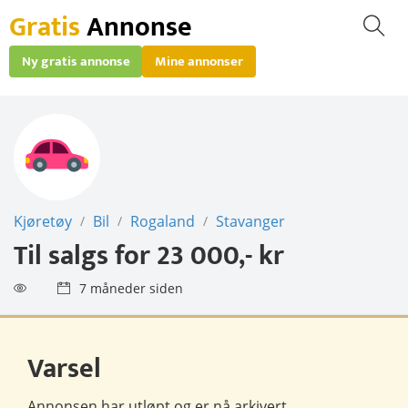
Gratis
Annonse
Ny gratis annonse
Mine annonser
Kjøretøy
Bil
Rogaland
Stavanger
/
/
/
Til salgs for
23 000,- kr
7 måneder siden
Varsel
Annonsen har utløpt og er nå
arkivert
.