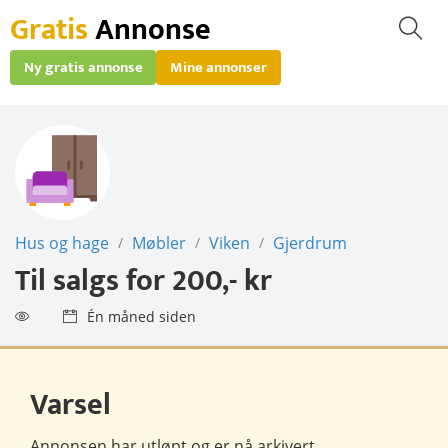
Gratis
Annonse
Ny gratis annonse
Mine annonser
Hus og hage
Møbler
Viken
Gjerdrum
/
/
/
Til salgs for
200,- kr
Én måned siden
Varsel
Annonsen har utløpt og er nå
arkivert
.