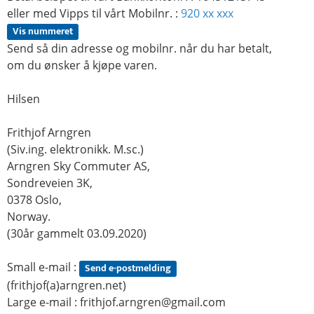
eller med Vipps til vårt Mobilnr. :
920 xx xxx
Vis nummeret
Send så din adresse og mobilnr. når du har betalt,
om du ønsker å kjøpe varen.
Hilsen
Frithjof Arngren
(Siv.ing. elektronikk. M.sc.)
Arngren Sky Commuter AS,
Sondreveien 3K,
0378 Oslo,
Norway.
(30år gammelt 03.09.2020)
Small e-mail :
Send e-postmelding
(frithjof(a)arngren.net)
Large e-mail :
frithjof.arngren@gmail.com