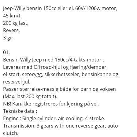
Jeep-Willy bensin 150cc eller el. 60V/1200w motor,
45 km/t,
200 kg last,
Revers,
3-gir.
01.
Bensin-Willy Jeep med 150cc/4-takts-motor :
Leveres med Offroad-hjul og fjæring/demper,
el-start, seterygg, sikkerhetsseler, bensinkanne og
reservehjul.
Passer størrelse-messig både for barn og voksen
(Max. last 200 kg totalt).
NB! Kan ikke registreres for kjøring på vei.
Tekniske data :
Engine : Single cylinder, air-cooling, 4-stroke.
Transmission: 3 gears with one reverse gear, auto
clutch.