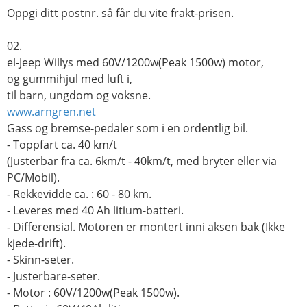
Oppgi ditt postnr. så får du vite frakt-prisen.
02.
el-Jeep Willys med 60V/1200w(Peak 1500w) motor,
og gummihjul med luft i,
til barn, ungdom og voksne.
www.arngren.net
Gass og bremse-pedaler som i en ordentlig bil.
- Toppfart ca. 40 km/t
(Justerbar fra ca. 6km/t - 40km/t, med bryter eller via
PC/Mobil).
- Rekkevidde ca. : 60 - 80 km.
- Leveres med 40 Ah litium-batteri.
- Differensial. Motoren er montert inni aksen bak (Ikke
kjede-drift).
- Skinn-seter.
- Justerbare-seter.
- Motor : 60V/1200w(Peak 1500w).