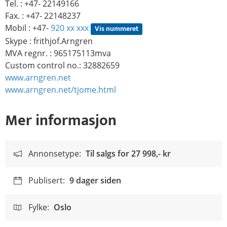
Tel. : +47- 22149166
Fax. : +47- 22148237
Mobil : +47-
920 xx xxx
Vis nummeret
Skype : frithjof.Arngren
MVA regnr. : 965175113mva
Custom control no.: 32882659
www.arngren.net
www.arngren.net/tjome.html
Mer informasjon
Annonsetype:
Til salgs for
27 998,- kr
Publisert:
9 dager siden
Fylke:
Oslo