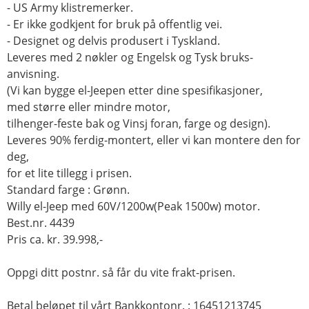
- US Army klistremerker.
- Er ikke godkjent for bruk på offentlig vei.
- Designet og delvis produsert i Tyskland.
Leveres med 2 nøkler og Engelsk og Tysk bruks-
anvisning.
(Vi kan bygge el-Jeepen etter dine spesifikasjoner,
med større eller mindre motor,
tilhenger-feste bak og Vinsj foran, farge og design).
Leveres 90% ferdig-montert, eller vi kan montere den for
deg,
for et lite tillegg i prisen.
Standard farge : Grønn.
Willy el-Jeep med 60V/1200w(Peak 1500w) motor.
Best.nr. 4439
Pris ca. kr. 39.998,-
Oppgi ditt postnr. så får du vite frakt-prisen.
Betal beløpet til vårt Bankkontonr. : 16451213745