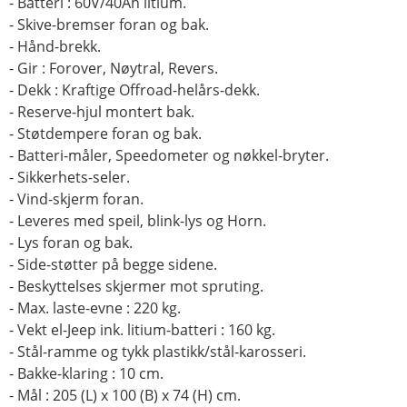
- Batteri : 60V/40Ah litium.
- Skive-bremser foran og bak.
- Hånd-brekk.
- Gir : Forover, Nøytral, Revers.
- Dekk : Kraftige Offroad-helårs-dekk.
- Reserve-hjul montert bak.
- Støtdempere foran og bak.
- Batteri-måler, Speedometer og nøkkel-bryter.
- Sikkerhets-seler.
- Vind-skjerm foran.
- Leveres med speil, blink-lys og Horn.
- Lys foran og bak.
- Side-støtter på begge sidene.
- Beskyttelses skjermer mot spruting.
- Max. laste-evne : 220 kg.
- Vekt el-Jeep ink. litium-batteri : 160 kg.
- Stål-ramme og tykk plastikk/stål-karosseri.
- Bakke-klaring : 10 cm.
- Mål : 205 (L) x 100 (B) x 74 (H) cm.