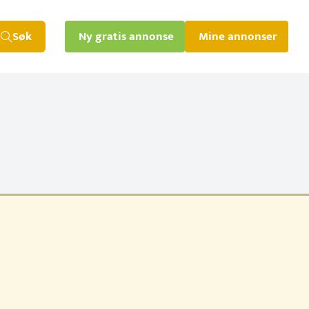
Søk
Ny gratis annonse
Mine annonser