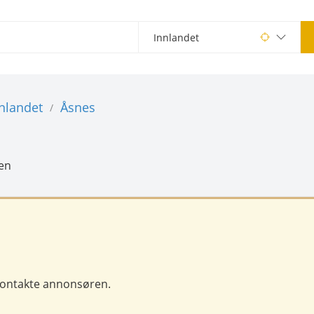
nlandet
Åsnes
/
en
 kontakte annonsøren.