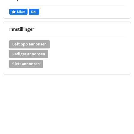
Innstillinger
Løft opp annonsen
Rediger annonsen
Slett annonsen