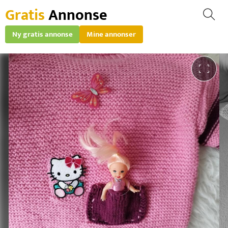
Gratis
Annonse
Ny gratis annonse
Mine annonser