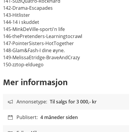
141-SuziQuatro-RockHard
142-Drama-Escapades
143-Hitlister
144-14 i skuddet
145-MinkDeVille-sporti'n life
146-thePretenders-Learningtocrawl
147-PointerSisters-HotTogether
148-Glam&Fash-I dine øyne.
149-MelissaEtridge-BraveAndCrazy
150-zztop-elduego
Mer informasjon
Annonsetype:
Til salgs for
3 000,- kr
Publisert:
4 måneder siden