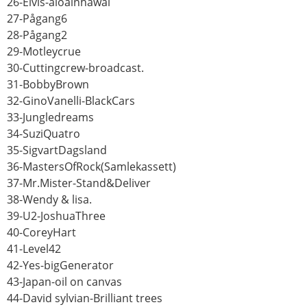
26-Elvis-aloainhawai
27-Pågang6
28-Pågang2
29-Motleycrue
30-Cuttingcrew-broadcast.
31-BobbyBrown
32-GinoVanelli-BlackCars
33-Jungledreams
34-SuziQuatro
35-SigvartDagsland
36-MastersOfRock(Samlekassett)
37-Mr.Mister-Stand&Deliver
38-Wendy & lisa.
39-U2-JoshuaThree
40-CoreyHart
41-Level42
42-Yes-bigGenerator
43-Japan-oil on canvas
44-David sylvian-Brilliant trees