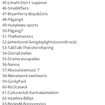
45-Limahl-Don't suppose
46-SmallAffairs
47-BryanFerry-Boys&Girls
48-Pågang4
49-Hueylewis-sports
50-Pågang7
51-TheRomantics
52-Jamesbond-livingdaylights(soundtrack)
53-TalkTalk-Thecolorofspring
54-GloriaEstefan
55-Drama-escapades
56-Nanna
57-Absoulutemusic 7
58-Menatwork-twohearts
59-GorkyPark
60-RicOcaseck
61-Cultureclub-Karmakameleon
62-Vazelina-Blålys
63-BoneyM-Bonoononos