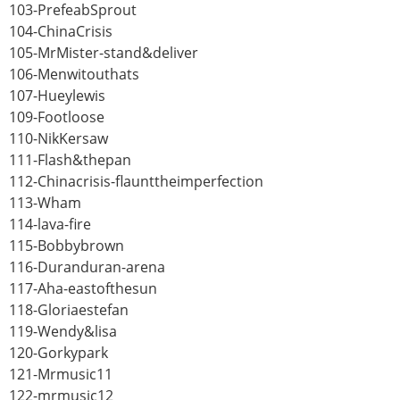
103-PrefeabSprout
104-ChinaCrisis
105-MrMister-stand&deliver
106-Menwitouthats
107-Hueylewis
109-Footloose
110-NikKersaw
111-Flash&thepan
112-Chinacrisis-flaunttheimperfection
113-Wham
114-lava-fire
115-Bobbybrown
116-Duranduran-arena
117-Aha-eastofthesun
118-Gloriaestefan
119-Wendy&lisa
120-Gorkypark
121-Mrmusic11
122-mrmusic12