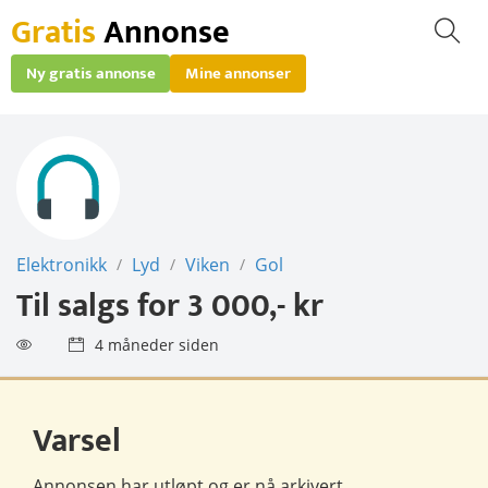
Gratis
Annonse
Ny gratis annonse
Mine annonser
Elektronikk
Lyd
Viken
Gol
/
/
/
Til salgs for
3 000,- kr
4 måneder siden
Varsel
Annonsen har utløpt og er nå
arkivert
.