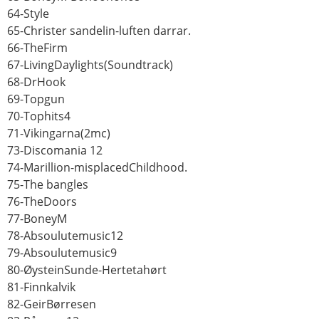
64-Style
65-Christer sandelin-luften darrar.
66-TheFirm
67-LivingDaylights(Soundtrack)
68-DrHook
69-Topgun
70-Tophits4
71-Vikingarna(2mc)
73-Discomania 12
74-Marillion-misplacedChildhood.
75-The bangles
76-TheDoors
77-BoneyM
78-Absoulutemusic12
79-Absoulutemusic9
80-ØysteinSunde-Hertetahørt
81-Finnkalvik
82-GeirBørresen