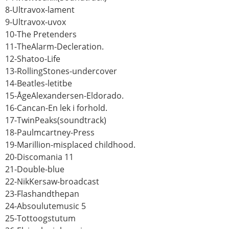
8-Ultravox-lament
9-Ultravox-uvox
10-The Pretenders
11-TheAlarm-Decleration.
12-Shatoo-Life
13-RollingStones-undercover
14-Beatles-letitbe
15-ÅgeAlexandersen-Eldorado.
16-Cancan-En lek i forhold.
17-TwinPeaks(soundtrack)
18-Paulmcartney-Press
19-Marillion-misplaced childhood.
20-Discomania 11
21-Double-blue
22-NikKersaw-broadcast
23-Flashandthepan
24-Absoulutemusic 5
25-Tottoogstutum