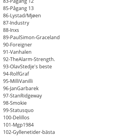
83-Pågang 12
85-Pågang 13
86-Lystad/Mjøen
87-Industry
88-Inxs
89-PaulSimon-Graceland
90-Foreigner
91-Vanhalen
92-TheAlarm-Strength.
93-OlavStedje's beste
94-RolfGraf
95-MilliVanilli
96-JanGarbarek
97-StanRidgeway
98-Smokie
99-Statusquo
100-Delillos
101-Mgp1984
102-Gyllenetider-bästa