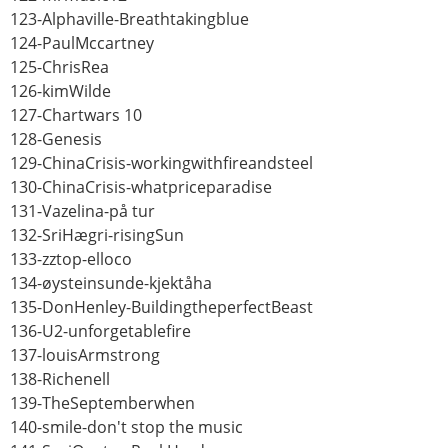
123-Alphaville-Breathtakingblue
124-PaulMccartney
125-ChrisRea
126-kimWilde
127-Chartwars 10
128-Genesis
129-ChinaCrisis-workingwithfireandsteel
130-ChinaCrisis-whatpriceparadise
131-Vazelina-på tur
132-SriHægri-risingSun
133-zztop-elloco
134-øysteinsunde-kjektåha
135-DonHenley-BuildingtheperfectBeast
136-U2-unforgetablefire
137-louisArmstrong
138-Richenell
139-TheSeptemberwhen
140-smile-don't stop the music