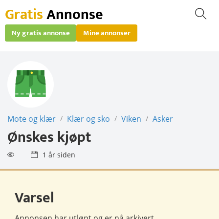
Gratis
Annonse
Ny gratis annonse
Mine annonser
Mote og klær
Klær og sko
Viken
Asker
/
/
/
Ønskes kjøpt
1 år siden
Varsel
Annonsen har utløpt og er nå
arkivert
.