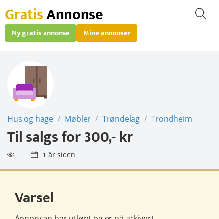
Gratis
Annonse
Ny gratis annonse
Mine annonser
Hus og hage
Møbler
Trøndelag
Trondheim
/
/
/
Til salgs for
300,- kr
1 år siden
Varsel
Annonsen har utløpt og er nå
arkivert
.