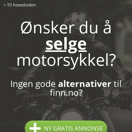
< Til hovedsiden
Ønsker du å
selge
motorsykkel?
Ingen gode
alternativer
til
finn.no?
NY GRATIS ANNONSE