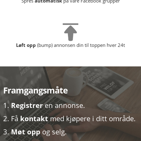
Spres
automatisk
på våre Facebook grupper
Løft opp
(bump) annonsen din til toppen hver 24t
Framgangsmåte
1.
Registrer
en annonse.
2. Få
kontakt
med kjøpere i ditt område.
3.
Møt opp
og selg.