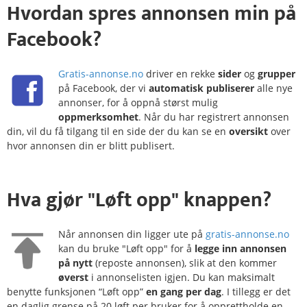
Hvordan
spres
annonsen min på
Facebook?
Gratis-annonse.no
driver en rekke
sider
og
grupper
på Facebook, der vi
automatisk publiserer
alle nye
annonser, for å oppnå størst mulig
oppmerksomhet
. Når du har registrert annonsen
din, vil du få tilgang til en side der du kan se en
oversikt
over
hvor annonsen din er blitt publisert.
Hva gjør
"Løft opp"
knappen?
Når annonsen din ligger ute på
gratis-annonse.no
kan du bruke "Løft opp" for å
legge inn annonsen
på nytt
(reposte annonsen), slik at den kommer
øverst
i annonselisten igjen. Du kan maksimalt
benytte funksjonen “Løft opp”
en gang per dag
. I tillegg er det
en daglig grense på 20 løft per bruker for å opprettholde en