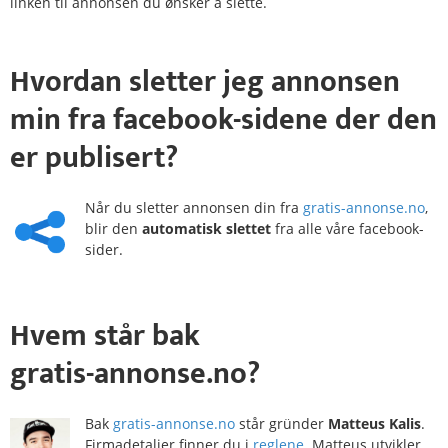
linken til annonsen du ønsker å slette.
Hvordan
sletter
jeg annonsen
min fra
facebook-sidene
der den
er publisert?
Når du sletter annonsen din fra
gratis-annonse.no
,
blir den
automatisk slettet
fra alle våre facebook-
sider.
Hvem
står bak
gratis-annonse.no?
Bak
gratis-annonse.no
står gründer
Matteus Kalis
.
Firmadetaljer finner du i
reglene
. Matteus utvikler