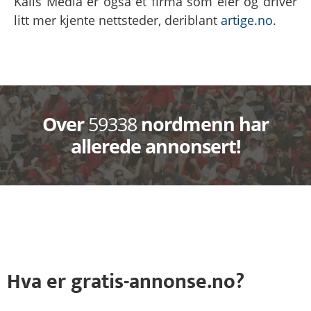
Kalis Media er også et firma som eier og driver
litt mer kjente nettsteder, deriblant
artige.no
.
Over
59338
nordmenn har
allerede annonsert!
Hva
er
gratis-annonse.no?